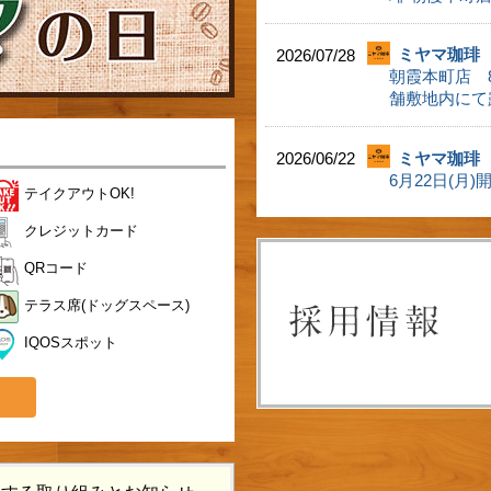
2026/07/28
ミヤマ珈琲
朝霞本町店 
舗敷地内にて
2026/06/22
ミヤマ珈琲
6月22日(
テイクアウトOK!
クレジットカード
QRコード
テラス席(ドッグスペース)
IQOSスポット