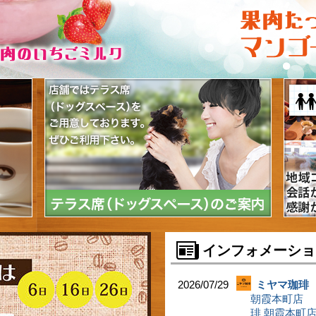
インフォメーショ
2026/07/29
ミヤマ珈琲
朝霞本町店 「20
琲 朝霞本町